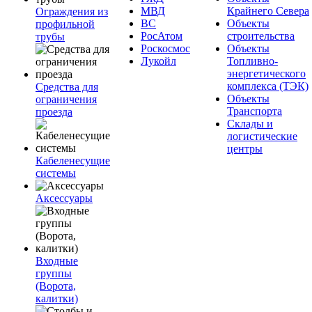
МВД
Крайнего Севера
Ограждения из
ВС
Объекты
профильной
РосАтом
строительства
трубы
Роскосмос
Объекты
Лукойл
Топливно-
энергетического
комплекса (ТЭК)
Средства для
Объекты
ограничения
Транспорта
проезда
Склады и
логистические
центры
Кабеленесущие
системы
Аксессуары
Входные
группы
(Ворота,
калитки)