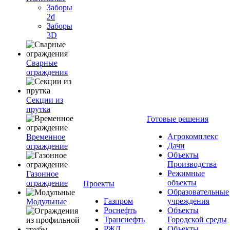
Заборы
2d
Заборы
3D
Сварные
ограждения
Секции из
прутка
Готовые решения
Агрокомплекс
Временное
Дачи
ограждение
Объекты
Производства
Режимные
Газонное
объекты
ограждение
Проекты
Образовательные
Газпром
учреждения
Модульные
Роснефть
Объекты
Транснефть
Городской среды
РЖД
Объекты