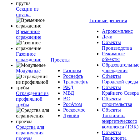
Секции из
прутка
Готовые решения
Агрокомплекс
Временное
Дачи
ограждение
Объекты
Производства
Режимные
Газонное
объекты
ограждение
Проекты
Образовательные
Газпром
учреждения
Модульные
Роснефть
Объекты
Транснефть
Городской среды
РЖД
Объекты
МВД
Крайнего Севера
Ограждения из
ВС
Объекты
профильной
РосАтом
строительства
трубы
Роскосмос
Объекты
Лукойл
Топливно-
энергетического
комплекса (ТЭК)
Средства для
Объекты
ограничения
Транспорта
проезда