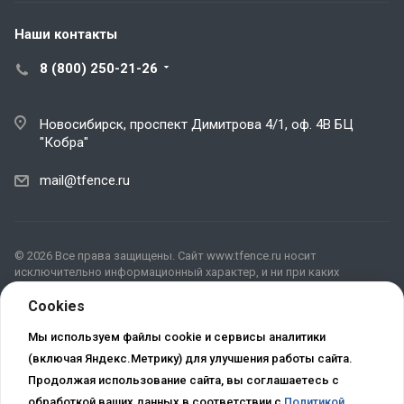
Наши контакты
8 (800) 250-21-26
Новосибирск, проспект Димитрова 4/1, оф. 4В БЦ
"Кобра"
mail@tfence.ru
© 2026 Все права защищены. Сайт www.tfence.ru носит
исключительно информационный характер, и ни при каких
условиях не является публичной офертой, определяемой
положениями ГК РФ. Для получения подробной информации о
Cookies
наличии, видах, характеристиках и стоимости материалов,
пожалуйста, обращайтесь в офис продаж.
Мы используем файлы cookie и сервисы аналитики
Актуальная версия Политики в свободном доступе расположена
(включая Яндекс.Метрику) для улучшения работы сайта.
в сети Интернет по
Продолжая использование сайта, вы соглашаетесь с
адресу
http://tfence.ru/include/licenses_detail.php
обработкой ваших данных в соответствии с
Политикой