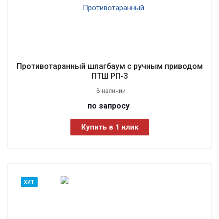
Противотаранный шлагбаум с ручным приводом
ПТШ РП-3
В наличии
по зап
р
осу
Купить в 1 клик
ХИТ