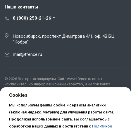
Наши контакты
8 (800) 250-21-26
Новосибирск, проспект Димитрова 4/1, оф. 4В БЦ
"Кобра"
mail@tfence.ru
© 2026 Все права защищены. Сайт www.tfence.ru носит
исключительно информационный характер, и ни при каких
условиях не является публичной офертой, определяемой
положениями ГК РФ. Для получения подробной информации о
Cookies
наличии, видах, характеристиках и стоимости материалов,
пожалуйста, обращайтесь в офис продаж.
Мы используем файлы cookie и сервисы аналитики
Актуальная версия Политики в свободном доступе расположена
(включая Яндекс.Метрику) для улучшения работы сайта.
в сети Интернет по
Продолжая использование сайта, вы соглашаетесь с
адресу
http://tfence.ru/include/licenses_detail.php
обработкой ваших данных в соответствии с
Политикой