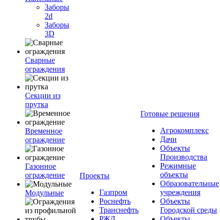
Заборы
2d
Заборы
3D
Сварные
ограждения
Секции из
прутка
Готовые решения
Агрокомплекс
Временное
Дачи
ограждение
Объекты
Производства
Режимные
Газонное
объекты
ограждение
Проекты
Образовательные
Газпром
учреждения
Модульные
Роснефть
Объекты
Транснефть
Городской среды
РЖД
Объекты