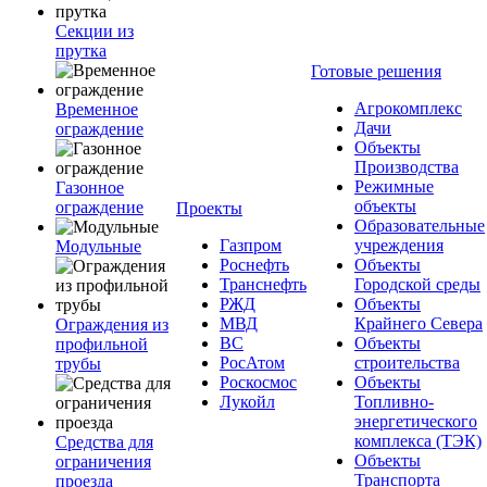
Секции из
прутка
Готовые решения
Агрокомплекс
Временное
Дачи
ограждение
Объекты
Производства
Режимные
Газонное
объекты
ограждение
Проекты
Образовательные
Газпром
учреждения
Модульные
Роснефть
Объекты
Транснефть
Городской среды
РЖД
Объекты
МВД
Крайнего Севера
Ограждения из
ВС
Объекты
профильной
РосАтом
строительства
трубы
Роскосмос
Объекты
Лукойл
Топливно-
энергетического
комплекса (ТЭК)
Средства для
Объекты
ограничения
Транспорта
проезда