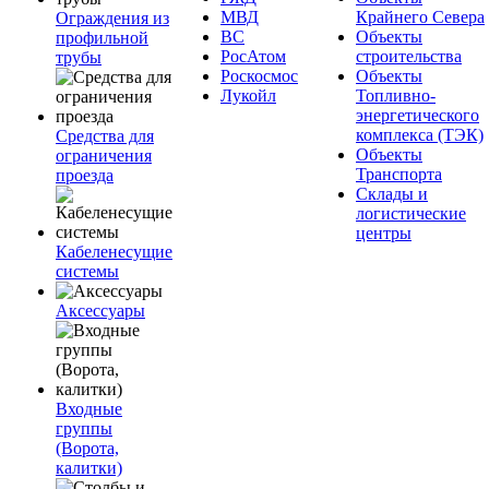
МВД
Крайнего Севера
Ограждения из
ВС
Объекты
профильной
РосАтом
строительства
трубы
Роскосмос
Объекты
Лукойл
Топливно-
энергетического
комплекса (ТЭК)
Средства для
Объекты
ограничения
Транспорта
проезда
Склады и
логистические
центры
Кабеленесущие
системы
Аксессуары
Входные
группы
(Ворота,
калитки)