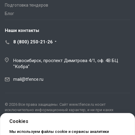
Подготовка тендеров
Блог
Наши контакты
8 (800) 250-21-26
Новосибирск, проспект Димитрова 4/1, оф. 4В БЦ
"Кобра"
mail@tfence.ru
© 2026 Все права защищены. Сайт www.tfence.ru носит
исключительно информационный характер, и ни при каких
условиях не является публичной офертой, определяемой
положениями ГК РФ. Для получения подробной информации о
Cookies
наличии, видах, характеристиках и стоимости материалов,
пожалуйста, обращайтесь в офис продаж.
Мы используем файлы cookie и сервисы аналитики