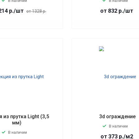
В наличии
В наличии
214
р.
/шт
от 832
р.
/шт
от 1328 р.
 из прутка Light (3,5
3d ограждение
мм)
В наличии
В наличии
от 373
р.
/м2