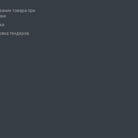
вание товара при
зке
ка
овка тендеров