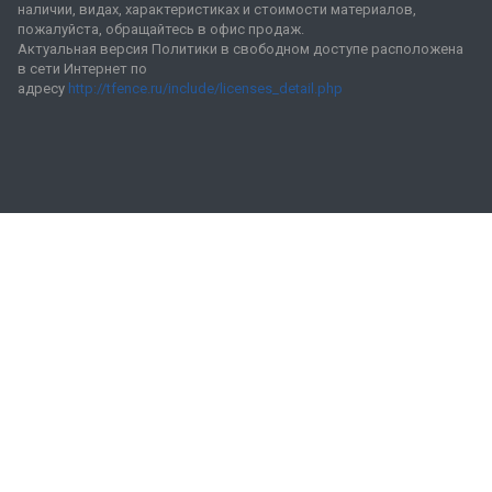
наличии, видах, характеристиках и стоимости материалов,
пожалуйста, обращайтесь в офис продаж.
Актуальная версия Политики в свободном доступе расположена
в сети Интернет по
адресу
http://tfence.ru/include/licenses_detail.php