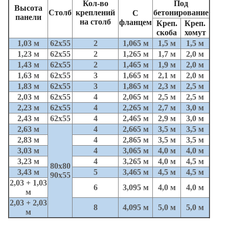
Кол-во
Под
Высота
Столб
креплений
бетонирование
С
панели
на столб
фланцем
Креп.
Креп.
скоба
хомут
1,03 м
62х55
2
1,065 м
1,5 м
1,5 м
1,23 м
62х55
2
1,265 м
1,7 м
2,0 м
1,43 м
62х55
2
1,465 м
1,9 м
2,0 м
1,63 м
62х55
3
1,665 м
2,1 м
2,0 м
1,83 м
62х55
3
1,865 м
2,3 м
2,5 м
2,03 м
62х55
4
2,065 м
2,5 м
2,5 м
2,23 м
62х55
4
2,265 м
2,7 м
3,0 м
2,43 м
62х55
4
2,465 м
2,9 м
3,0 м
2,63 м
4
2,665 м
3,5 м
3,5 м
2,83 м
4
2,865 м
3,5 м
3,5 м
3,03 м
4
3,065 м
4,0 м
4,0 м
3,23 м
4
3,265 м
4,0 м
4,5 м
80х80
3,43 м
5
3,465 м
4,5 м
4,5 м
90х55
2,03 + 1,03
6
3,095 м
4,0 м
4,0 м
м
2,03 + 2,03
8
4,095 м
5,0 м
5,0 м
м