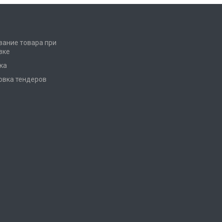
и
вание товара при
зке
ка
овка тендеров