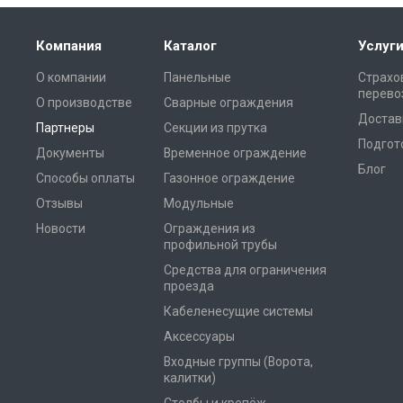
Компания
Каталог
Услуг
О компании
Панельные
Страхо
перево
О производстве
Сварные ограждения
Достав
Партнеры
Секции из прутка
Подгот
Документы
Временное ограждение
Блог
Способы оплаты
Газонное ограждение
Отзывы
Модульные
Новости
Ограждения из
профильной трубы
Средства для ограничения
проезда
Кабеленесущие системы
Аксессуары
Входные группы (Ворота,
калитки)
Столбы и крепёж